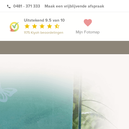
0481 - 371 333
Maak een vrijblijvende afspraak
phone
Uitstekend 9.5 van 10
favorite
star
star
star
star
star_half
Mijn Fotomap
1175 Kiyoh beoordelingen