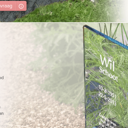
vraag
od
n
an