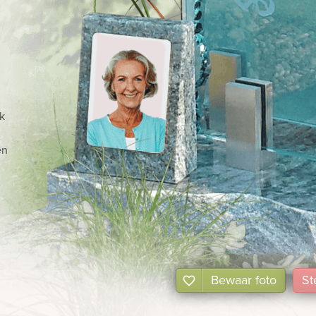
jk
en
Bewaar foto
St