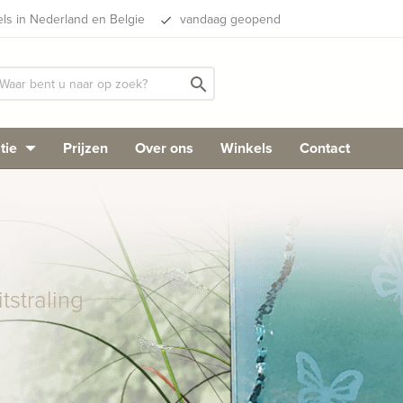
els in Nederland en Belgie
vandaag geopend
done
search
tie
Prijzen
Over ons
Winkels
Contact
straling