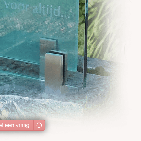
el
een
vraag