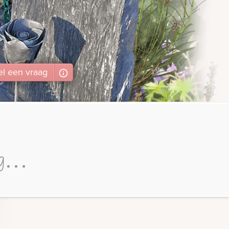
el
een
vraag
rug…