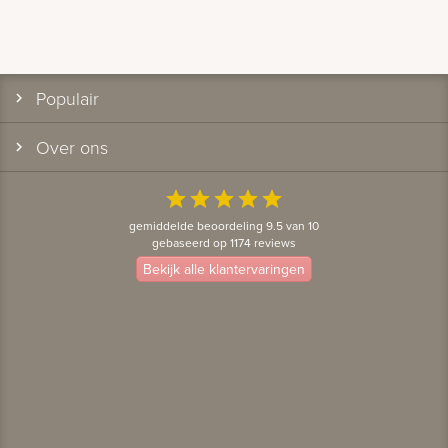
Populair
Over ons
star
star
star
star
star
gemiddelde beoordeling 9.5 van 10
gebaseerd op 1174 reviews
Bekijk alle klantervaringen