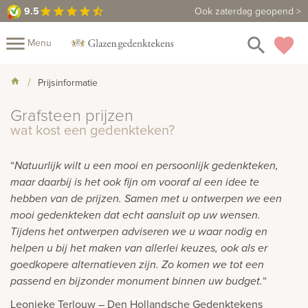
9.5
9.5
Maak een vrijblijvende afspraak
Ook zaterdag geopend >
star
star
star
star
star_half
close
menu
search
favorite
Menu
Mijn
Prijsinformatie
Assortiment
Grafsteen prijzen
Fotoboek
Informatie
Fotomap
wat kost een gedenkteken?
Prijzen
Over
“
Natuurlijk wilt u een mooi en persoonlijk gedenkteken,
ons
Winkels
Contact
maar daarbij is het ook fijn om vooraf al een idee te
hebben van de prijzen. Samen met u ontwerpen we een
mooi gedenkteken dat echt aansluit op uw wensen.
Tijdens het ontwerpen adviseren we u waar nodig en
helpen u bij het maken van allerlei keuzes, ook als er
goedkopere alternatieven zijn. Zo komen we tot een
“
passend en bijzonder monument binnen uw budget.
Leonieke Terlouw – Den Hollandsche Gedenktekens