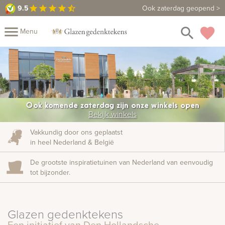
9.5
9.5
Maak een vrijblijvende afspraak
Ook zaterdag geopend >
star
star
star
star
star_half
close
menu
search
favorite
Menu
Mijn
Assortiment
Fotoboek
Informatie
Fotomap
Ook komende zaterdag zijn onze winkels open
Prijzen
Over
Bekijk winkels
ons
Winkels
Contact
Vakkundig door ons geplaatst
in heel Nederland & België
De grootste inspiratietuinen van Nederland
van eenvoudig
tot bijzonder.
Glazen gedenktekens
Een initiatief van Den Hollandsche