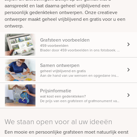
aanspreekt en laat daarna geheel vrijblijvend een
persoonlijk gedenkteken ontwerpen. Onze creatieve
ontwerper maakt geheel vrijblijvend en gratis voor u een
ontwerp.
Grafsteen voorbeelden
chevron_right
459 voorbeelden
Blader door 459 voorbeelden in ons fotoboek. Bewaar de foto’s die u aanspreken om zo een goed beeld te krijgen van de mogelijkheden.
Samen ontwerpen
chevron_right
geheel vrijblijvend en gratis
Aan de hand van uw wensen en opgedane inspiratie maken we geheel vrijblijvend een persoonlijk ontwerp voor een uniek gedenkteken.
Prijsinformatie
chevron_right
wat kost een gedenkteken?
De prijs van een grafsteen of grafmonument van goede kwaliteit begint al bij 1.650 euro, maar kan oplopen afhankelijk van de keuzes die u maakt.
We staan open voor al uw ideeën
Een mooie en persoonlijke grafsteen moet natuurlijk eerst