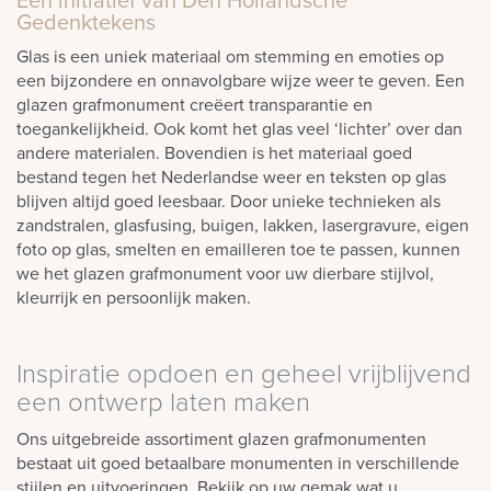
Bekijk
Gedenktekens
ook:
Glas is een uniek materiaal om stemming en emoties op
een bijzondere en onnavolgbare wijze weer te geven. Een
glazen grafmonument creëert transparantie en
toegankelijkheid. Ook komt het glas veel ‘lichter’ over dan
andere materialen. Bovendien is het materiaal goed
bestand tegen het Nederlandse weer en teksten op glas
blijven altijd goed leesbaar. Door unieke technieken als
zandstralen, glasfusing, buigen, lakken, lasergravure, eigen
foto op glas, smelten en emailleren toe te passen, kunnen
we het glazen grafmonument voor uw dierbare stijlvol,
kleurrijk en persoonlijk maken.
Inspiratie opdoen en geheel vrijblijvend
een ontwerp laten maken
Ons uitgebreide assortiment glazen grafmonumenten
bestaat uit goed betaalbare monumenten in verschillende
stijlen en uitvoeringen. Bekijk op uw gemak wat u