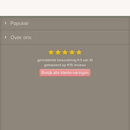
Populair
Over ons
star
star
star
star
star
gemiddelde beoordeling 9.5 van 10
gebaseerd op 1175 reviews
Bekijk alle klantervaringen