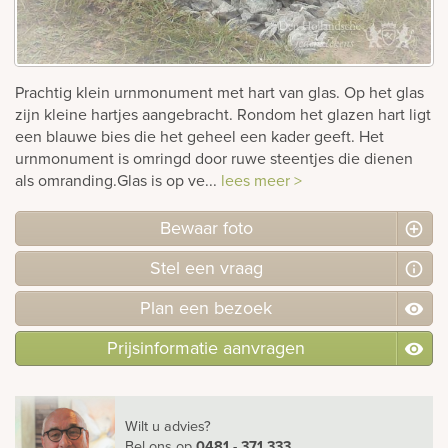
Bekijk
ook:
Prachtig klein urnmonument met hart van glas. Op het glas
zijn kleine hartjes aangebracht. Rondom het glazen hart ligt
een blauwe bies die het geheel een kader geeft. Het
urnmonument is omringd door ruwe steentjes die dienen
als omranding.Glas is op ve...
lees meer >
Bewaar foto
Stel
een
vraag
Plan
een
bezoek
Prijsinformatie aanvragen
Wilt u advies?
Bel ons
op
0481 - 371 333
.