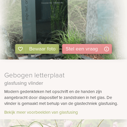
Bewaar foto
Stel
een
vraag
Gebogen letterplaat
glasfusing vlinder
Modern gedenkteken het opschrift en de handen zijn
aangebracht door diapositief te zandstralen in het glas. De
vlinder is gemaakt met behulp van de glastechniek glasfusing.
Bekijk meer voorbeelden van glasfusing