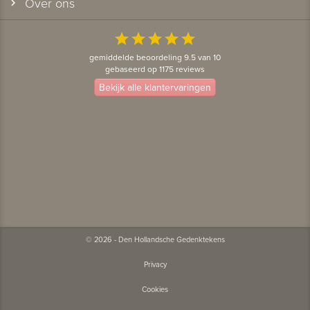
Over ons
star
star
star
star
star
gemiddelde beoordeling 9.5 van 10
gebaseerd op 1175 reviews
Bekijk alle klantervaringen
© 2026 - Den Hollandsche Gedenktekens
Privacy
Cookies