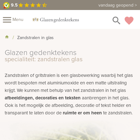
9.5
9.5
Maak een vrijblijvende afspraak
vandaag geopend >
star
star
star
star
star_half
close
menu
search
favorite
Menu
Mijn
Zandstralen in glas
Assortiment
Glazen gedenktekens
Fotoboek
Informatie
Fotomap
specialiteit: zandstralen glas
Prijzen
Over
Zandstralen of gritstralen is een glasbewerking waarbij het glas
ons
Winkels
Contact
wordt bespoten met aluminiumoxide en een matte uitstraling
krijgt. We kunnen met behulp van het zandstralen in het glas
afbeeldingen, decoraties en teksten
aanbrengen in het glas.
Ook is het mogelijk de afbeelding, decoratie of tekst helder en
transparant te laten door de
ruimte er om heen
te zandstralen.