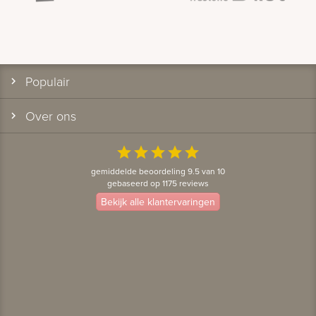
Populair
Over ons
star
star
star
star
star
gemiddelde beoordeling 9.5 van 10
gebaseerd op 1175 reviews
Bekijk alle klantervaringen