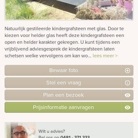
Bekijk
ook:
Natuurlijk gestileerde kindergrafsteen met glas. Door te
kiezen voor helder glas heeft deze kindergrafsteen een
open en helder karakter gekregen. U kunt tijdens een
vrijblijvend adviesgesprek de kindergrafsteen laten
schetsen welke vervolgens om kan wo...
lees meer >
Bewaar foto
Stel
een
vraag
Plan
een
bezoek
Prijsinformatie aanvragen
Wilt u advies?
Bel ons
op
0481 - 371 333
.