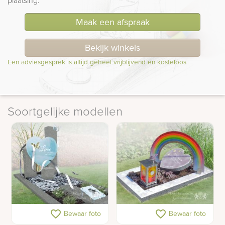
Maak een afspraak
Bekijk winkels
Een adviesgesprek is altijd geheel vrijblijvend en kosteloos
Soortgelijke modellen
Kindermonument met
Grafsteen kind glas
favorite_border
favorite_border
Bewaar foto
Bewaar foto
glazen hart en foto