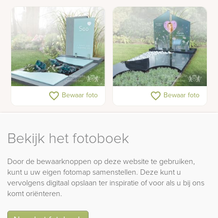
Grafmonument met glas
Glazen prinsessen
favorite_border
favorite_border
Bewaar foto
Bewaar foto
en natuursteen
gedenkteken
Bekijk het fotoboek
Door de bewaarknoppen op deze website te gebruiken,
kunt u uw eigen fotomap samenstellen. Deze kunt u
vervolgens digitaal opslaan ter inspiratie of voor als u bij ons
komt oriënteren.