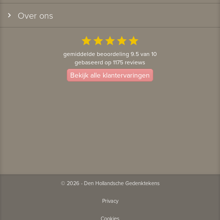
Over ons
star
star
star
star
star
gemiddelde beoordeling 9.5 van 10
gebaseerd op 1175 reviews
Bekijk alle klantervaringen
© 2026 - Den Hollandsche Gedenktekens
Privacy
Cookies