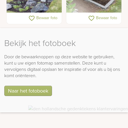
Gedenksteen kunstenaar
Natuurlijk grafmonument
favorite_border
favorite_border
Bewaar foto
Bewaar foto
met glas
Bekijk het fotoboek
Door de bewaarknoppen op deze website te gebruiken,
kunt u uw eigen fotomap samenstellen. Deze kunt u
vervolgens digitaal opslaan ter inspiratie of voor als u bij ons
komt oriënteren.
Naar het fotoboek