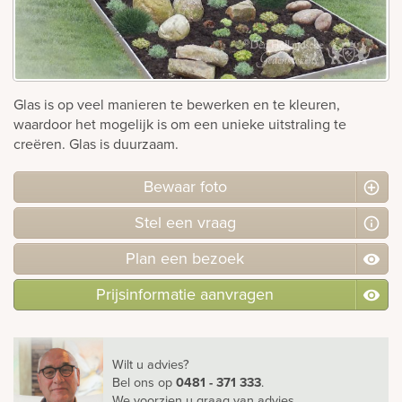
Bekijk
ook:
Glas is op veel manieren te bewerken en te kleuren,
waardoor het mogelijk is om een unieke uitstraling te
creëren. Glas is duurzaam.
Bewaar foto
Stel
een
vraag
Plan
een
bezoek
Prijsinformatie aanvragen
Wilt u advies?
Bel ons
op
0481 - 371 333
.
We voorzien u graag van advies.