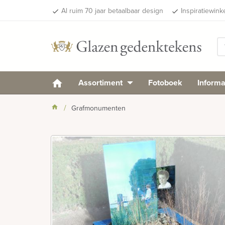
Al ruim 70 jaar betaalbaar design
Inspiratiewink
done
done
Assortiment
Fotoboek
Informa
Grafmonumenten