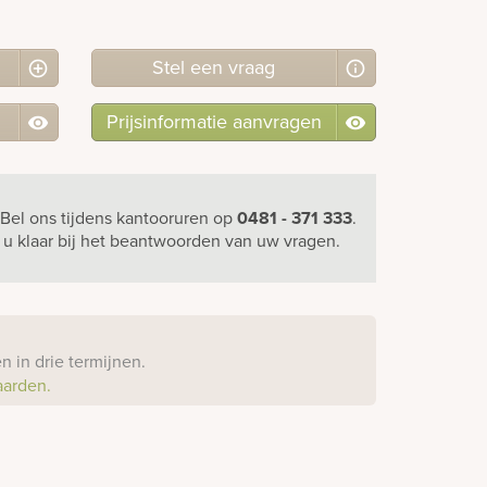
Stel
een
vraag
Prijsinformatie aanvragen
Bel ons
tijdens kantooruren
op
0481 - 371 333
.
r u klaar bij het beantwoorden van uw vragen.
?
 in drie termijnen.
aarden.