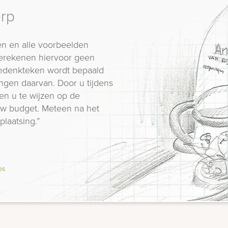
erp
n en alle voorbeelden
erekenen hiervoor geen
 gedenkteken wordt bepaald
ngen daarvan. Door u tijdens
en u te wijzen op de
 uw budget. Meteen na het
plaatsing.”
os