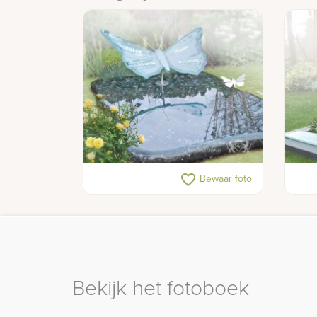
Glazen kindermonument met
Graf
favorite_border
Bewaar foto
vlinder
natu
Bekijk het fotoboek