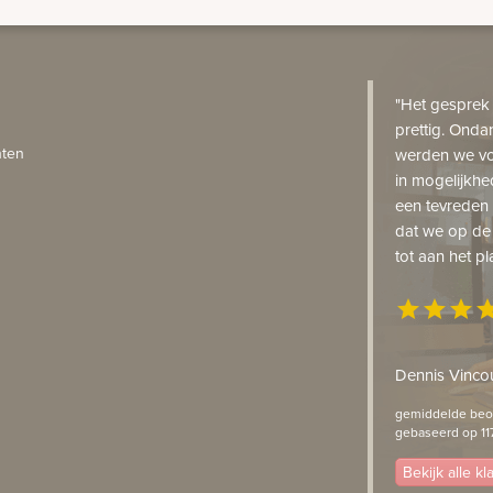
"Het gesprek
prettig. Onda
ten
werden we vo
in mogelijkhe
een tevreden 
dat we op de
tot aan het pl
star
star
star
st
Dennis Vincou
gemiddelde beoo
gebaseerd op 11
Bekijk alle k