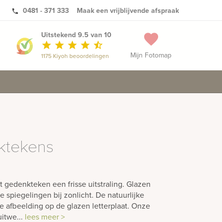
0481 - 371 333
Maak een vrijblijvende afspraak
phone
Uitstekend 9.5 van 10
favorite
star
star
star
star
star_half
Mijn Fotomap
1175 Kiyoh beoordelingen
ktekens
t gedenkteken een frisse uitstraling. Glazen
spiegelingen bij zonlicht. De natuurlijke
e afbeelding op de glazen letterplaat. Onze
uitwe...
lees meer >