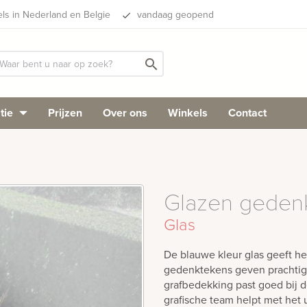
els in Nederland en Belgie
vandaag geopend
done
search
tie
Prijzen
Over ons
Winkels
Contact
Glazen geden
Glas
De blauwe kleur glas geeft he
gedenktekens geven prachtige 
grafbedekking past goed bij d
grafische team helpt met het 