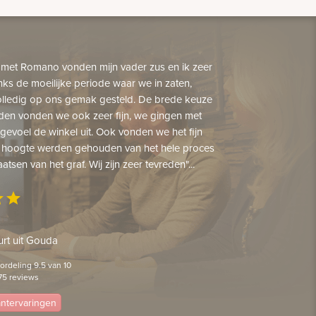
 met Romano vonden mijn vader zus en ik zeer
nks de moeilijke periode waar we in zaten,
lledig op ons gemak gesteld. De brede keuze
den vonden we ook zeer fijn, we gingen met
gevoel de winkel uit. Ook vonden we het fijn
 hoogte werden gehouden van het hele proces
aatsen van het graf. Wij zijn zeer tevreden"...
ar
star
rt uit Gouda
rdeling 9.5 van 10
75 reviews
lantervaringen