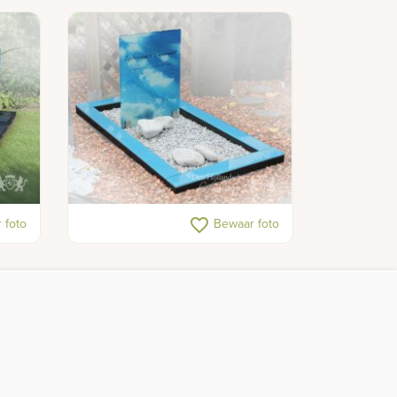
en
Grafstenen in glas
favorite_border
 foto
Bewaar foto