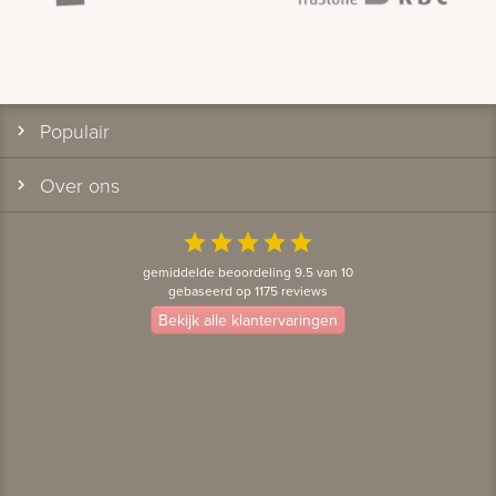
Populair
Over ons
star
star
star
star
star
gemiddelde beoordeling 9.5 van 10
gebaseerd op 1175 reviews
Bekijk alle klantervaringen