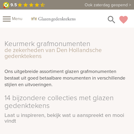
9.5
9.5
Maak een vrijblijvende afspraak
Ook zaterdag geopend >
star
star
star
star
star_half
close
menu
search
favorite
Menu
Mijn
Assortiment
Keurmerk grafmonumenten
de zekerheden van Den Hollandsche
Fotoboek
Informatie
Fotomap
gedenktekens
Prijzen
Over
Ons uitgebreide assortiment glazen grafmonumenten
bestaat uit goed betaalbare monumenten in verschillende
ons
Winkels
Contact
stijlen en uitvoeringen.
14 bijzondere collecties met glazen
gedenktekens
Laat u inspireren, bekijk wat u aanspreekt en mooi
vindt