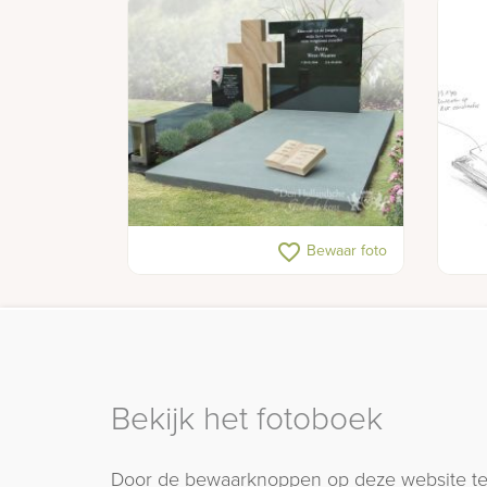
Dubbel grafmonument van
Sche
favorite_border
Bewaar foto
natuursteen met kruis
krui
Bekijk het fotoboek
Door de bewaarknoppen op deze website te