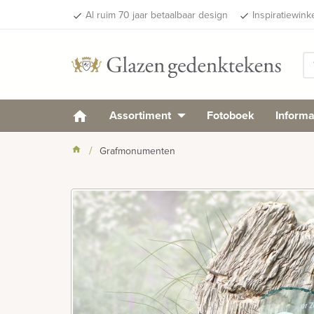
Al ruim 70 jaar betaalbaar design
Inspiratiewink
done
done
Assortiment
Fotoboek
Informa
Grafmonumenten