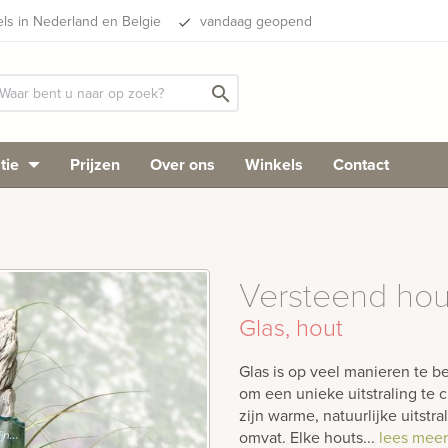
els in Nederland en Belgie
vandaag geopend
done
search
tie
Prijzen
Over ons
Winkels
Contact
Versteend hou
Glas, hout
Glas is op veel manieren te b
om een unieke uitstraling te 
zijn warme, natuurlijke uitstr
omvat. Elke houts...
lees meer