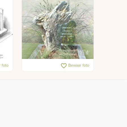
Versteend hout grafmonument
favorite_border
 foto
Bewaar foto