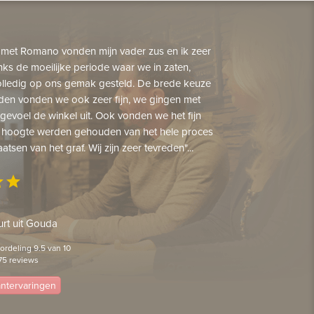
 met Romano vonden mijn vader zus en ik zeer
nks de moeilijke periode waar we in zaten,
lledig op ons gemak gesteld. De brede keuze
den vonden we ook zeer fijn, we gingen met
gevoel de winkel uit. Ook vonden we het fijn
 hoogte werden gehouden van het hele proces
aatsen van het graf. Wij zijn zeer tevreden"...
ar
star
rt uit Gouda
rdeling 9.5 van 10
75 reviews
lantervaringen