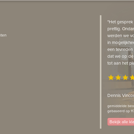
"Het gesprek
prettig. Onda
ten
werden we vo
in mogelijkhe
een tevreden 
dat we op de
tot aan het pl
star
star
star
st
Dennis Vincou
gemiddelde beoo
gebaseerd op 11
Bekijk alle k