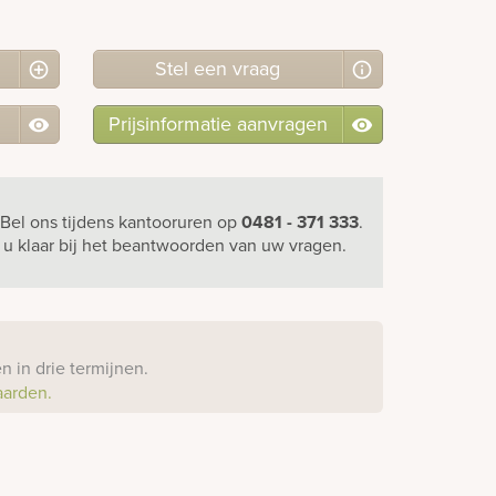
Stel
een
vraag
Prijsinformatie aanvragen
Bel ons
tijdens kantooruren
op
0481 - 371 333
.
r u klaar bij het beantwoorden van uw vragen.
?
 in drie termijnen.
aarden.