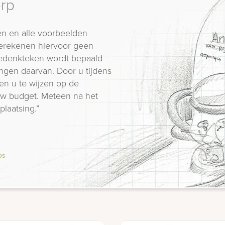
erp
n en alle voorbeelden
erekenen hiervoor geen
 gedenkteken wordt bepaald
ngen daarvan. Door u tijdens
en u te wijzen op de
 uw budget. Meteen na het
plaatsing.”
os