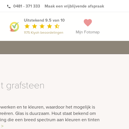
0481 - 371 333
Maak een vrijblijvende afspraak
phone
Uitstekend 9.5 van 10
favorite
star
star
star
star
star_half
Mijn Fotomap
1175 Kiyoh beoordelingen
t grafsteen
ewerken en te kleuren, waardoor het mogelijk is
creëren. Glas is duurzaam. Hout staat bekend om
aling die een breed spectrum aan kleuren en tinten
 >