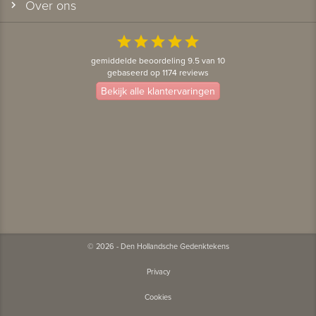
Over ons
star
star
star
star
star
gemiddelde beoordeling 9.5 van 10
gebaseerd op 1174 reviews
Bekijk alle klantervaringen
© 2026 - Den Hollandsche Gedenktekens
Privacy
Cookies