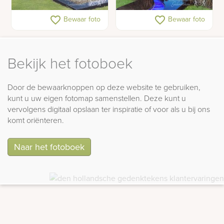
Grafmonumenten in glas
Grafmonument met rivier
favorite_border
favorite_border
Bewaar foto
Bewaar foto
van glas
Bekijk het fotoboek
Door de bewaarknoppen op deze website te gebruiken,
kunt u uw eigen fotomap samenstellen. Deze kunt u
vervolgens digitaal opslaan ter inspiratie of voor als u bij ons
komt oriënteren.
Naar het fotoboek