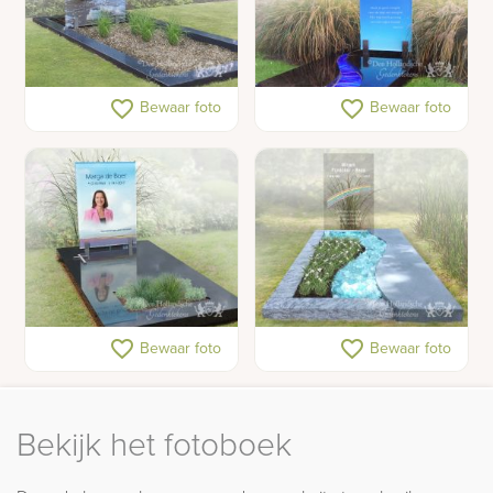
Grafmonumenten in glas
Grafmonument met rivier
favorite_border
favorite_border
Bewaar foto
Bewaar foto
van glas
Grafmonument foto op
Glazen gedenkteken met
favorite_border
favorite_border
Bewaar foto
Bewaar foto
glas
rivier
Bekijk het fotoboek