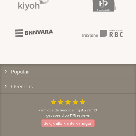
Populair
Over ons
star
star
star
star
star
gemiddelde beoordeling 9.5 van 10
gebaseerd op 1175 reviews
Bekijk alle klantervaringen