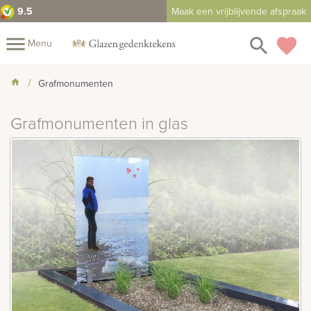
9.5
Maak een vrijblijvende afspraak
close
menu
search
favorite
Menu
Mijn
Grafmonumenten
Assortiment
Grafmonumenten in glas
Fotoboek
Informatie
Fotomap
Prijzen
Over
ons
Winkels
Contact