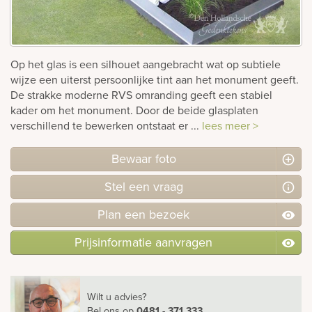
Bekijk
ook:
Op het glas is een silhouet aangebracht wat op subtiele
wijze een uiterst persoonlijke tint aan het monument geeft.
De strakke moderne RVS omranding geeft een stabiel
kader om het monument. Door de beide glasplaten
verschillend te bewerken ontstaat er ...
lees meer >
Bewaar foto
Stel
een
vraag
Plan
een
bezoek
Prijsinformatie aanvragen
Wilt u advies?
Bel ons
op
0481 - 371 333
.