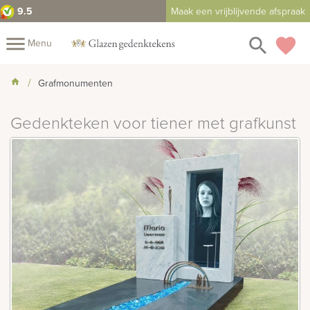
9.5
Maak een vrijblijvende afspraak
close
menu
search
favorite
Menu
Mijn
Grafmonumenten
Assortiment
Gedenkteken voor tiener met grafkunst
Fotoboek
Informatie
Fotomap
Prijzen
Over
ons
Winkels
Contact