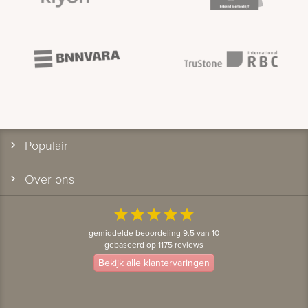
Populair
Over ons
star
star
star
star
star
gemiddelde beoordeling 9.5 van 10
gebaseerd op 1175 reviews
Bekijk alle klantervaringen