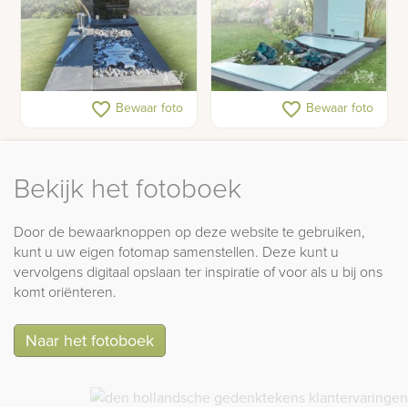
Eigentijds glazen
Grafmonument met glas
favorite_border
favorite_border
Bewaar foto
Bewaar foto
grafmonument voor
en natuursteen
jonge vrouw
Bekijk het fotoboek
Door de bewaarknoppen op deze website te gebruiken,
kunt u uw eigen fotomap samenstellen. Deze kunt u
vervolgens digitaal opslaan ter inspiratie of voor als u bij ons
komt oriënteren.
Naar het fotoboek