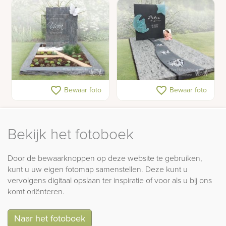
Zacht en natuurlijk
Maan en ster op
favorite_border
favorite_border
Bewaar foto
Bewaar foto
kindergedenkteken met
gedenkteken voor
vlinder
kindergraf
Bekijk het fotoboek
Door de bewaarknoppen op deze website te gebruiken,
kunt u uw eigen fotomap samenstellen. Deze kunt u
vervolgens digitaal opslaan ter inspiratie of voor als u bij ons
komt oriënteren.
Naar het fotoboek