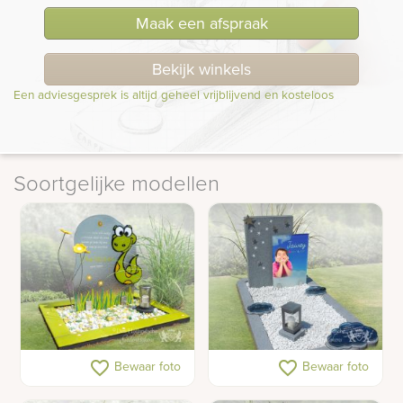
Maak een afspraak
Bekijk winkels
Een adviesgesprek is altijd geheel vrijblijvend en kosteloos
Soortgelijke modellen
Kindergrafsteen glas
Grafsteen voor een
favorite_border
favorite_border
Bewaar foto
Bewaar foto
jongen