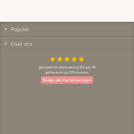
Populair
Over ons
star
star
star
star
star
gemiddelde beoordeling 9.5 van 10
gebaseerd op 1174 reviews
Bekijk alle klantervaringen