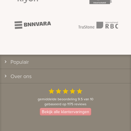
Populair
Over ons
star
star
star
star
star
gemiddelde beoordeling 9.5 van 10
gebaseerd op 1175 reviews
Bekijk alle klantervaringen