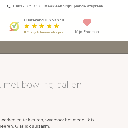
0481 - 371 333
Maak een vrijblijvende afspraak
phone
Uitstekend 9.5 van 10
favorite
star
star
star
star
star_half
Mijn Fotomap
1174 Kiyoh beoordelingen
met bowling bal en
ewerken en te kleuren, waardoor het mogelijk is
creëren. Glas is duurzaam.