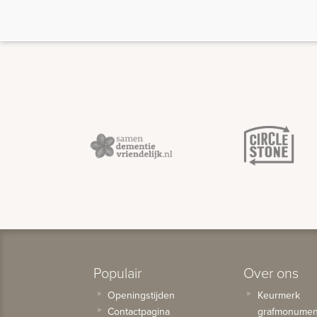
Populair
Over ons
Openingstijden
Keurmerk
Contactpagina
grafmonumen