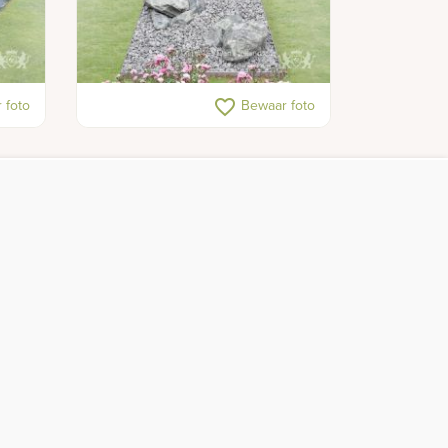
Elegante grafsteen met glas
favorite_border
 foto
Bewaar foto