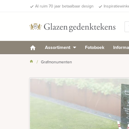
Al ruim 70 jaar betaalbaar design
Inspiratiewink
done
done
Assortiment
Fotoboek
Informa
Grafmonumenten