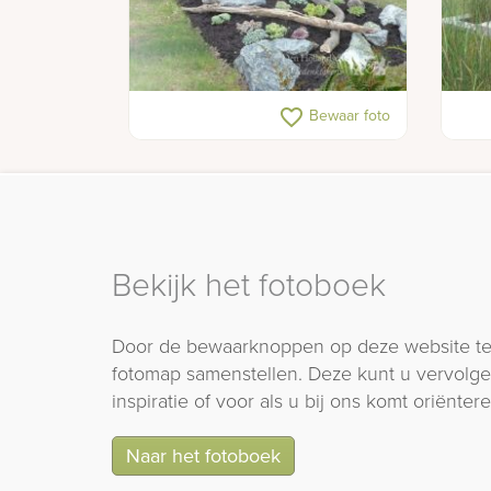
Grafsteen met vogel op glas
Mode
favorite_border
Bewaar foto
Bekijk het fotoboek
Door de bewaarknoppen op deze website te
fotomap samenstellen. Deze kunt u vervolgen
inspiratie of voor als u bij ons komt oriëntere
Naar het fotoboek