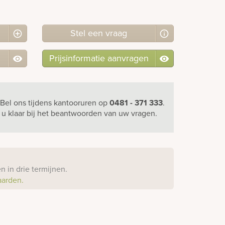
Stel
een
vraag
Prijsinformatie aanvragen
Bel ons
tijdens kantooruren
op
0481 - 371 333
.
r u klaar bij het beantwoorden van uw vragen.
?
 in drie termijnen.
aarden.