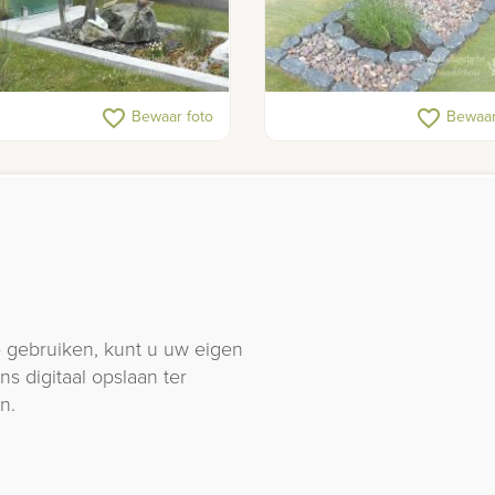
rn gedenkteken met glas
Rustiek grafmonument met
favorite_border
favorite_border
Bewaar foto
Bewaar
glasplaten
 gebruiken, kunt u uw eigen
s digitaal opslaan ter
n.