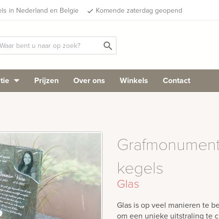
els in Nederland en Belgie
Komende zaterdag geopend
done
search
tie
Prijzen
Over ons
Winkels
Contact
Grafmonument 
kegels
Glas
Glas is op veel manieren te b
om een unieke uitstraling te 