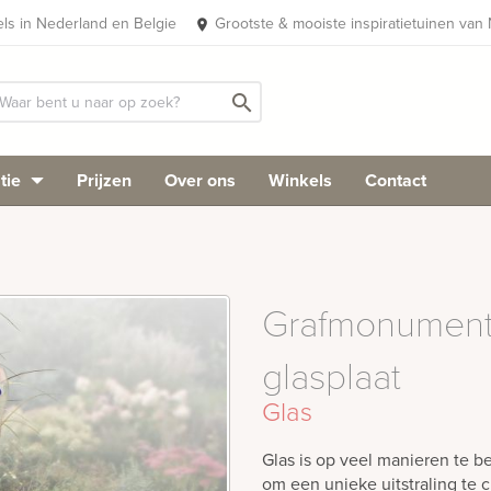
els in Nederland en Belgie
Grootste & mooiste inspiratietuinen van
place
search
tie
Prijzen
Over ons
Winkels
Contact
Grafmonument 
glasplaat
Glas
Glas is op veel manieren te b
om een unieke uitstraling te 