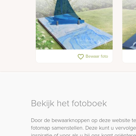
Glazen zeilboot als gedenkteken
Mode
favorite_border
Bewaar foto
deco
Bekijk het fotoboek
Door de bewaarknoppen op deze website te
fotomap samenstellen. Deze kunt u vervolgen
inspiratie of voor als u bij ons komt oriëntere