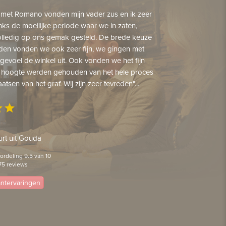
 met Romano vonden mijn vader zus en ik zeer
nks de moeilijke periode waar we in zaten,
lledig op ons gemak gesteld. De brede keuze
den vonden we ook zeer fijn, we gingen met
gevoel de winkel uit. Ook vonden we het fijn
 hoogte werden gehouden van het hele proces
aatsen van het graf. Wij zijn zeer tevreden"...
ar
star
rt uit Gouda
rdeling 9.5 van 10
75 reviews
lantervaringen