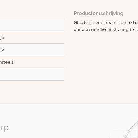
Productomschrijving
Glas is op veel manieren te b
om een unieke uitstraling te 
ijk
ijk
rsteen
erp