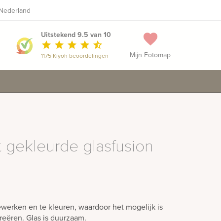
 Nederland
0481 - 371 333
Maak een vrijblijvende afspraak
phone
Uitstekend 9.5 van 10
favorite
star
star
star
star
star_half
Mijn Fotomap
1175 Kiyoh beoordelingen
gekleurde glasfusion
ewerken en te kleuren, waardoor het mogelijk is
creëren. Glas is duurzaam.