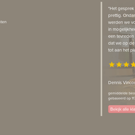
"Het gesprek
prettig. Onda
ten
werden we vo
in mogelijkhe
een tevreden 
dat we op de
tot aan het pl
star
star
star
st
Dennis Vincou
gemiddelde beoo
gebaseerd op 11
Bekijk alle k