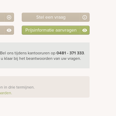
Stel
een
vraag
Prijsinformatie aanvragen
Bel ons
tijdens kantooruren
op
0481 - 371 333
.
r u klaar bij het beantwoorden van uw vragen.
?
 in drie termijnen.
aarden.