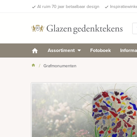
Al ruim 70 jaar betaalbaar design
Inspiratiewink
done
done
Assortiment
Fotoboek
Informa
Grafmonumenten