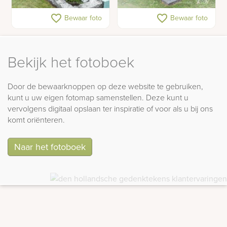
Grafsteen met water van
Leisteen grafsteen
favorite_border
favorite_border
Bewaar foto
Bewaar foto
glas
Bekijk het fotoboek
Door de bewaarknoppen op deze website te gebruiken,
kunt u uw eigen fotomap samenstellen. Deze kunt u
vervolgens digitaal opslaan ter inspiratie of voor als u bij ons
komt oriënteren.
Naar het fotoboek