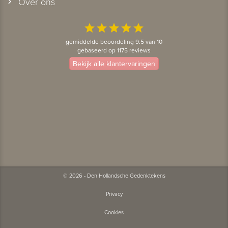
Over ons
star
star
star
star
star
gemiddelde beoordeling 9.5 van 10
gebaseerd op 1175 reviews
Bekijk alle klantervaringen
© 2026 - Den Hollandsche Gedenktekens
Privacy
Cookies