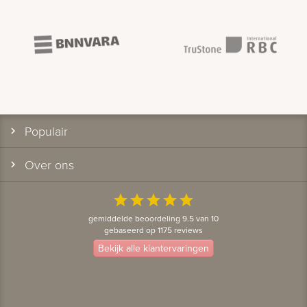
Populair
Over ons
star
star
star
star
star
gemiddelde beoordeling 9.5 van 10
gebaseerd op 1175 reviews
Bekijk alle klantervaringen