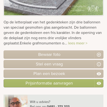
Bekijk
ook:
Op de letterplaat van het gedenkteken zijn drie ballonnen
van speciaal gesmolten glas aangebracht. De ballonnen
geven de gedenksteen een fris karakter. In de opening van
de dekplaat zijn nog eens drie vrolijke vlinders
geplaatst.Enkele grafmonumenten o...
lees meer >
Bewaar foto
Stel
een
vraag
Plan
een
bezoek
Prijsinformatie aanvragen
Wilt u advies?
Bel ons
op
0481 - 371 333
.