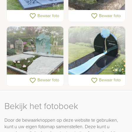
Grafsteen met glas
Grafzerk glas
favorite_border
favorite_border
Bewaar foto
Bewaar foto
Gedenkteken met engel
Grafsteen met een
favorite_border
favorite_border
Bewaar foto
Bewaar foto
van glas
blauw hart van glas
Bekijk het fotoboek
Door de bewaarknoppen op deze website te gebruiken,
kunt u uw eigen fotomap samenstellen. Deze kunt u