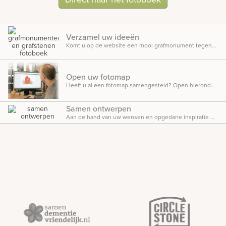
Bekijk
ook:
Verzamel uw ideeën
Komt u op de website een mooi grafmonument tegen? Of ziet u een onderdeel of een idee dat u aanspreekt? Klik op
Open uw fotomap
Heeft u al een fotomap samengesteld? Open hieronder dan uw bestaande fotomap
Samen ontwerpen
Aan de hand van uw wensen en opgedane inspiratie maken we geheel vrijblijvend een persoonlijk ontwerp voor een uniek grafmonument.