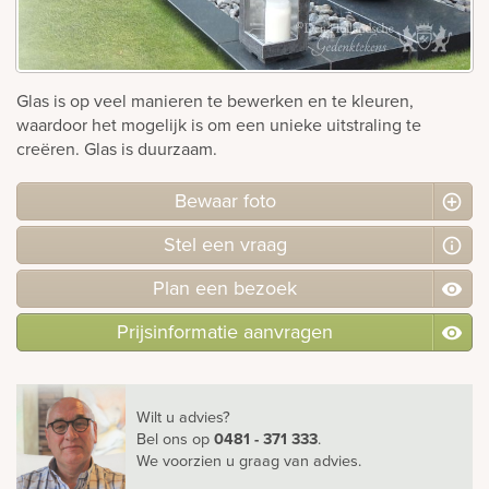
Bekijk
ook:
Glas is op veel manieren te bewerken en te kleuren,
waardoor het mogelijk is om een unieke uitstraling te
creëren. Glas is duurzaam.
Bewaar foto
Stel
een
vraag
Plan
een
bezoek
Prijsinformatie aanvragen
Wilt u advies?
Bel ons
op
0481 - 371 333
.
We voorzien u graag van advies.