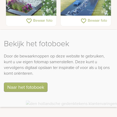
Moderne grafsteen met
Modern gedenkteken
favorite_border
favorite_border
Bewaar foto
Bewaar foto
natuurlijke accenten
met glazen decoraties
Bekijk het fotoboek
Door de bewaarknoppen op deze website te gebruiken,
kunt u uw eigen fotomap samenstellen. Deze kunt u
vervolgens digitaal opslaan ter inspiratie of voor als u bij ons
komt oriënteren.
Naar het fotoboek