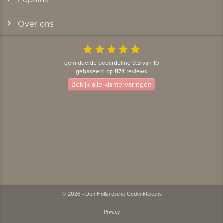
Over ons
star
star
star
star
star
gemiddelde beoordeling 9.5 van 10
gebaseerd op 1174 reviews
Bekijk alle klantervaringen
© 2026 - Den Hollandsche Gedenktekens
Privacy