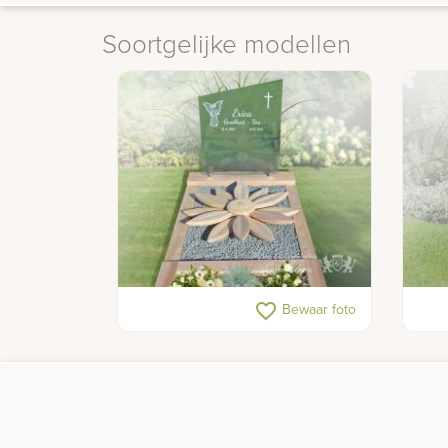
Soortgelijke modellen
Grafmonument van hout en glas
Gira
favorite_border
Bewaar foto
kind