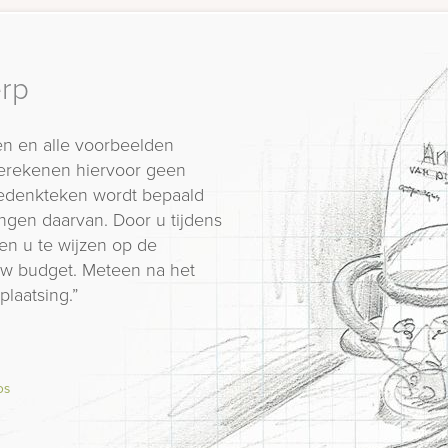
erp
n en alle voorbeelden
erekenen hiervoor geen
 gedenkteken wordt bepaald
ngen daarvan. Door u tijdens
en u te wijzen op de
 uw budget. Meteen na het
plaatsing.”
os