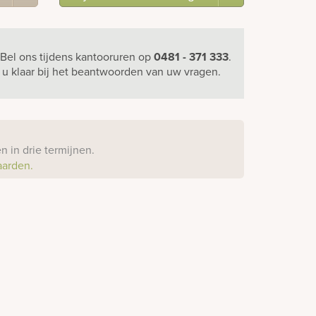
Bel ons
tijdens kantooruren
op
0481 - 371 333
.
r u klaar bij het beantwoorden van uw vragen.
?
 in drie termijnen.
aarden.