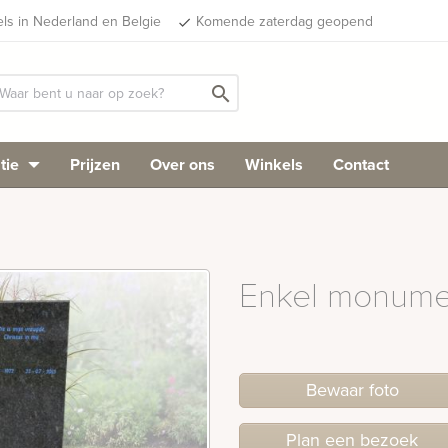
els in Nederland en Belgie
Komende zaterdag geopend
done
search
tie
Prijzen
Over ons
Winkels
Contact
Enkel monumen
Bewaar foto
Plan
een
bezoek