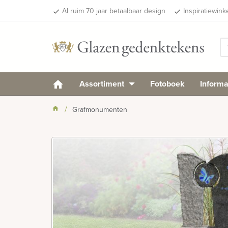
Al ruim 70 jaar betaalbaar design
Inspiratiewink
done
done
Assortiment
Fotoboek
Informa
Grafmonumenten