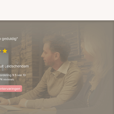
en geduldig"
ar
star
 uit Leidschendam
rdeling 9.5 van 10
74 reviews
lantervaringen