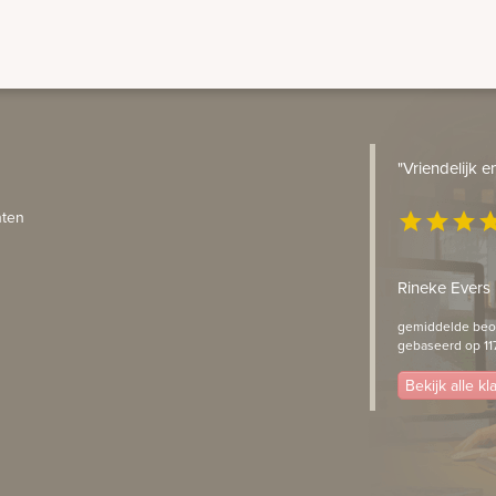
"Vriendelijk 
ten
star
star
star
st
Rineke Evers
gemiddelde beoo
gebaseerd op 11
Bekijk alle k