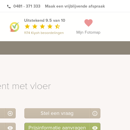
0481 - 371 333
Maak een vrijblijvende afspraak
phone
Uitstekend 9.5 van 10
favorite
star
star
star
star
star_half
Mijn Fotomap
1174 Kiyoh beoordelingen
t met vloer
Stel
een
vraag
Prijsinformatie aanvragen